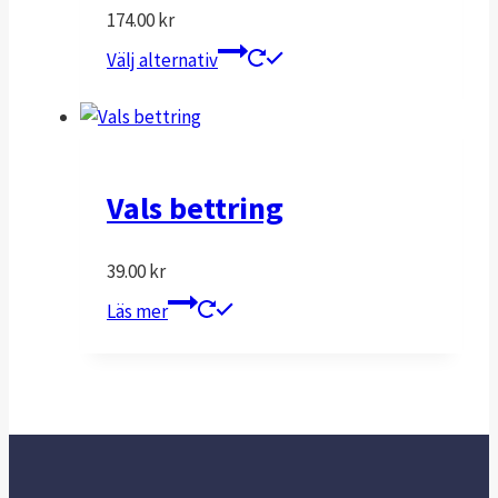
174.00
kr
kan
Den
väljas
Välj alternativ
här
på
produkten
produktsidan
har
flera
varianter.
Vals bettring
De
olika
39.00
kr
alternativen
Läs mer
kan
väljas
på
produktsidan