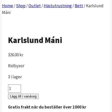
Home
/
Shop
/
Outlet
/
Hästutrustning
/
Bett
/
Karlslund
Máni
Karlslund Máni
326.00
kr
Ridbyxor
3 i lager
Karlslund
Máni
Lägg till i varukorg
mängd
Gratis frakt när du beställer över 1000 kr