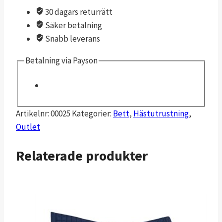
30 dagars returrätt
Säker betalning
Snabb leverans
Betalning via Payson
Artikelnr:
00025
Kategorier:
Bett
,
Hästutrustning
,
Outlet
Relaterade produkter