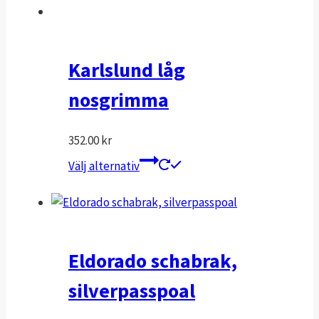
Karlslund låg
nosgrimma
352.00
kr
Den
Välj alternativ
här
produkten
har
flera
varianter.
Eldorado schabrak,
De
silverpasspoal
olika
alternativen