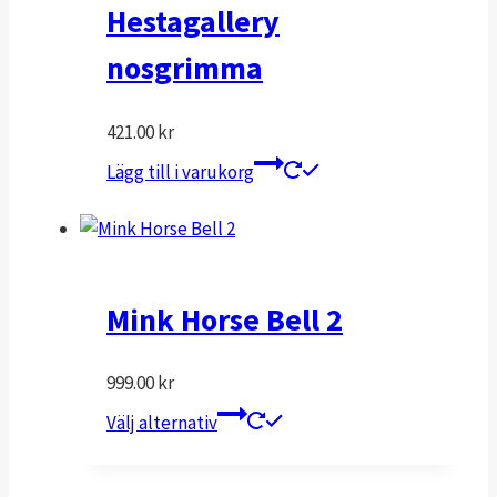
varianter.
Hestagallery
De
nosgrimma
olika
alternativen
421.00
kr
kan
väljas
Lägg till i varukorg
på
produktsidan
Mink Horse Bell 2
999.00
kr
Den
Välj alternativ
här
produkten