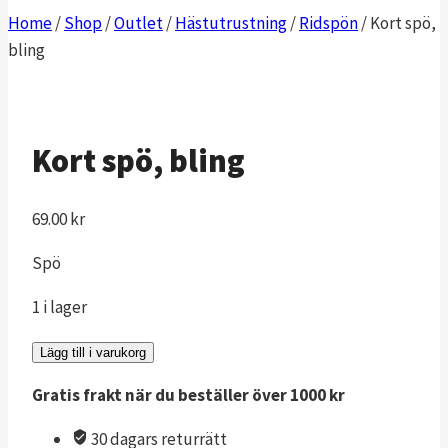
Home
/
Shop
/
Outlet
/
Hästutrustning
/
Ridspön
/
Kort spö,
bling
Kort spö, bling
69.00
kr
Spö
1 i lager
Kort
Lägg till i varukorg
spö,
Gratis frakt när du beställer över 1000 kr
bling
mängd
30 dagars returrätt