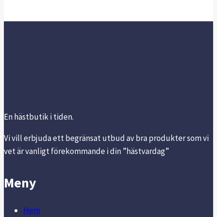
har
flera
varianter.
De
olika
alternativen
kan
väljas
på
En hästbutik i tiden.
produktsidan
Vi vill erbjuda ett begränsat utbud av bra produkter som vi
vet är vanligt förekommande i din ”hästvardag”
Meny
Hem