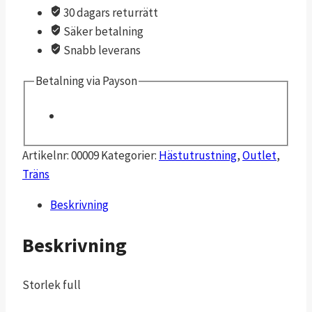
30 dagars returrätt
Säker betalning
Snabb leverans
Betalning via Payson
Artikelnr:
00009
Kategorier:
Hästutrustning
,
Outlet
,
Träns
Beskrivning
Beskrivning
Storlek full