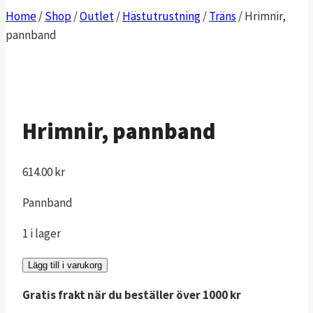
Home
/
Shop
/
Outlet
/
Hästutrustning
/
Träns
/
Hrimnir,
pannband
Hrimnir, pannband
614.00
kr
Pannband
1 i lager
Hrimnir,
Lägg till i varukorg
pannband
Gratis frakt när du beställer över 1000 kr
mängd