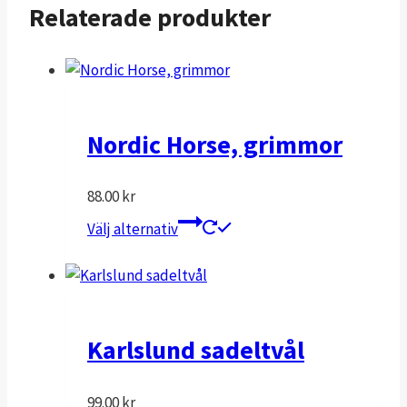
Relaterade produkter
Nordic Horse, grimmor
88.00
kr
Den
Välj alternativ
här
produkten
har
flera
varianter.
Karlslund sadeltvål
De
olika
99.00
kr