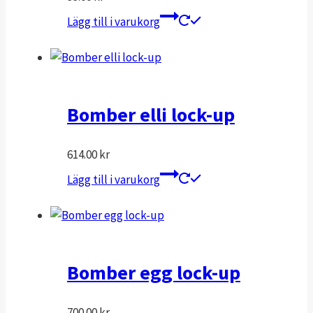
alternativen
Lägg till i varukorg
kan
väljas
på
produktsidan
Bomber elli lock-up
614.00
kr
Lägg till i varukorg
Bomber egg lock-up
700.00
kr