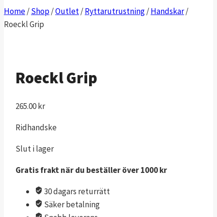
Home
/
Shop
/
Outlet
/
Ryttarutrustning
/
Handskar
/
Roeckl Grip
Roeckl Grip
265.00
kr
Ridhandske
Slut i lager
Gratis frakt när du beställer över 1000 kr
30 dagars returrätt
Säker betalning