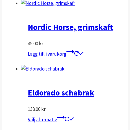
på
produktsidan
Nordic Horse, grimskaft
45.00
kr
Lägg till i varukorg
Eldorado schabrak
138.00
kr
Den
Välj alternativ
här