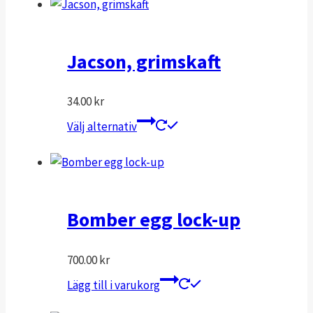
Jacson, grimskaft
34.00
kr
Den
Välj alternativ
här
produkten
har
flera
varianter.
Bomber egg lock-up
De
olika
700.00
kr
alternativen
Lägg till i varukorg
kan
väljas