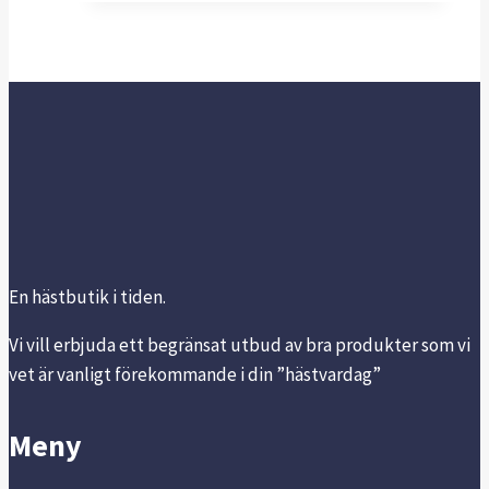
produkten
har
flera
varianter.
De
olika
alternativen
kan
väljas
på
En hästbutik i tiden.
produktsidan
Vi vill erbjuda ett begränsat utbud av bra produkter som vi
vet är vanligt förekommande i din ”hästvardag”
Meny